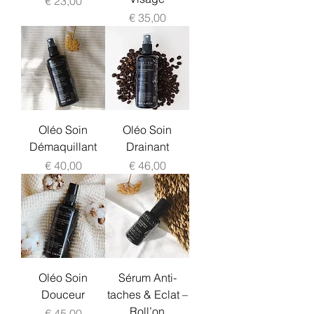
€ 23,00
Prijs
€ 35,00
Oléo Soin
Oléo Soin
Démaquillant
Drainant
Prijs
Prijs
€ 40,00
€ 46,00
Oléo Soin
Sérum Anti-
Douceur
taches & Eclat –
Roll’on
Prijs
€ 45,00