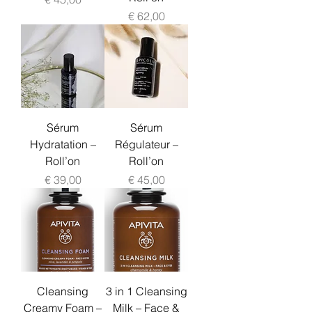
Prijs
€ 62,00
Sérum
Sérum
Hydratation –
Régulateur –
Roll’on
Roll’on
Prijs
Prijs
€ 39,00
€ 45,00
Cleansing
3 in 1 Cleansing
Creamy Foam –
Milk – Face &