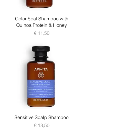
Snel overzicht
Color Seal Shampoo with
Quinoa Protein & Honey
Prijs
€ 11,50
Snel overzicht
Sensitive Scalp Shampoo
Prijs
€ 13,50