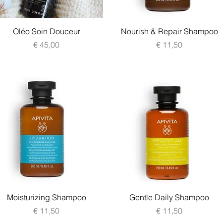
Snel overzicht
Snel overzicht
Oléo Soin Douceur
Nourish & Repair Shampoo
Prijs
Prijs
€ 45,00
€ 11,50
Snel overzicht
Snel overzicht
Moisturizing Shampoo
Gentle Daily Shampoo
Prijs
Prijs
€ 11,50
€ 11,50