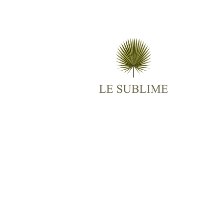
M
AB
ES
TR
BO
RO
CO
© 2025
Le Sublime
All Rights Reserved.