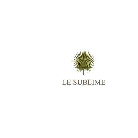
M
AB
ES
TR
BO
RO
CO
© 2025
Le Sublime