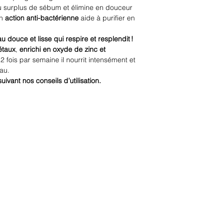
u surplus de sébum et élimine en douceur
on
action anti-bactérienne
aide à purifier en
au douce et lisse qui respire et resplendit !
éta
ux
,
enrichi en oxyde de zinc et
à 2 fois par semaine il nourrit intensément et
peau.
vant nos conseils d’utilisation.