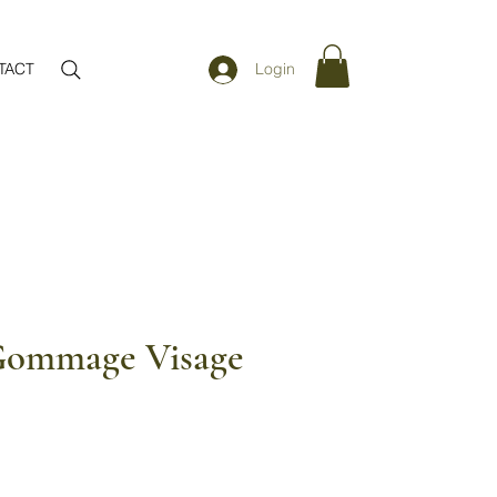
TACT
Login
Gommage Visage